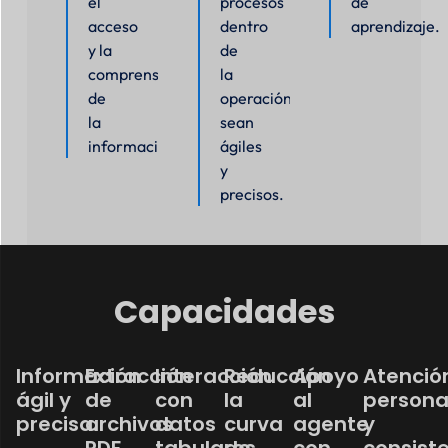
el
procesos
de
acceso
dentro
aprendizaje.
y la
de
comprensión
la
de
operación
la
sean
información.
ágiles
y
precisos.
Capacidades
Información
Extracción
Interacción
Reducción
Apoyo
Atenció
ágil y
de
con
la
al
persona
precisa.
archivos
datos
curva
agente
y