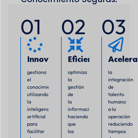
01
02
03
Innovación
Eficiencia
Acelera
gestiona
optimiza
la
el
la
integración
conocimiento,
gestión
de
utilizando
de
talento
la
la
humano
inteligencia
información,
a la
artificial
haciendo
operación
para
que
reduciendo
facilitar
los
tiempos